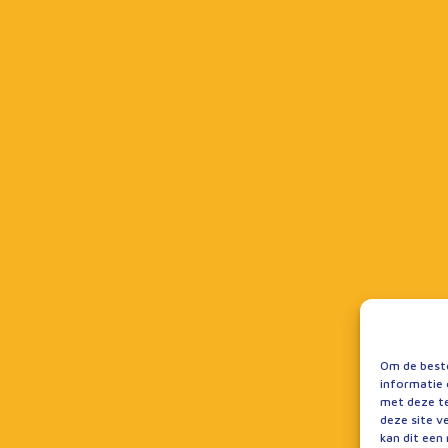
Om de beste
informatie 
met deze te
deze site v
kan dit een