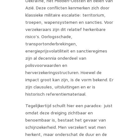
Oekraïne, het Midden-Oosten en delen van
Azië. Deze conflicten kenmerken zich door
klassieke militaire escalatie: territorium,
troepen, wapensystemen en sancties. Voor
verzekeraars zijn dit relatief herkenbare
risico’s. Oorlogsschade,
transportonderbrekingen,
energieprijsvolatiliteit en sanctieregimes
zijn al decennia onderdeel van
polisvoorwaarden en
herverzekeringsstructuren. Hoewel de
impact groot kan zijn, is de vorm bekend. Er
zijn clausules, uitsluitingen en er is
historisch referentiemateriaal.
Tegelijkertijd schuilt hier een paradox: juist
omdat deze dreiging zichtbaar en
benoembaar is, bestaat het gevaar van
schijnzekerheid. Men verzekert wat men
herkent, maar onderschat de duur en de