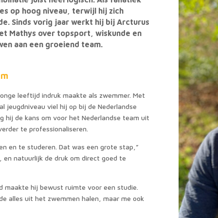
 op hoog niveau, terwijl hij zich
. Sinds vorig jaar werkt hij bij Arcturus
met Mathys over topsport, wiskunde en
uwen aan een groeiend team.
am
 jonge leeftijd indruk maakte als zwemmer. Met
l jeugdniveau viel hij op bij de Nederlandse
eg hij de kans om voor het Nederlandse team uit
verder te professionaliseren.
nen en te studeren. Dat was een grote stap,”
, en natuurlijk de druk om direct goed te
ijd maakte hij bewust ruimte voor een studie.
lde alles uit het zwemmen halen, maar me ook