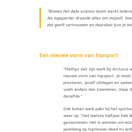
“Binnen het data science team werkt iedere
Als topsporter draaide alles om mijzelf, hi
dat geeft vertrouwen en daardoor kun je t
Een nieuwe vorm van topsport
“Mathys ziet zijn werk bij Arcturus 
nieuwe vorm van topsport: je moet 
presteren, jezelf uitdagen en same
voelt anders dan zwemmen, maar de
dezelfde.”
Ook buiten werk pakt hij het sporte
weer op. “Het laatste halfjaar heb i
gezwommen. Het is wennen om iets
jarenlang op topniveau deed nu and