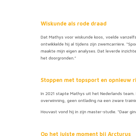
Wiskunde als rode draad
Dat Mathys voor wiskunde koos, voelde vanzelfs
ontwikkelde hij al tijdens zijn zwemcarrière. “
maakte mijn eigen analyses. Dat leverde inzichte
het doorgronden.”
Stoppen met topsport en opnieuw r
In 2021 stapte Mathys uit het Nederlands team. H
overwinning, geen ontlading na een zware trainin
Houvast vond hij in zijn master-studie. “Daar gin
Op het juiste moment bij Arcturus