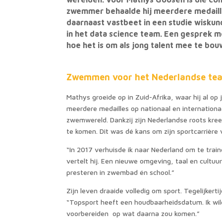
zwemmer behaalde hij meerdere medailles
daarnaast vastbeet in een studie wiskunde
in het data science team. Een gesprek 
hoe het is om als jong talent mee te bo
Zwemmen voor het Nederlandse te
Mathys groeide op in Zuid-Afrika, waar hij al op
meerdere medailles op nationaal en internationaa
zwemwereld. Dankzij zijn Nederlandse roots kre
te komen. Dit was dé kans om zijn sportcarrière 
“In 2017 verhuisde ik naar Nederland om te trai
vertelt hij. Een nieuwe omgeving, taal en cultuur
presteren in zwembad én school.”
Zijn leven draaide volledig om sport. Tegelijkert
“Topsport heeft een houdbaarheidsdatum. Ik wi
voorbereiden op wat daarna zou komen.”