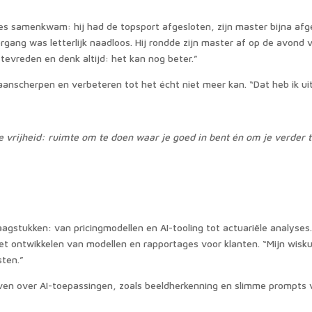
les samenkwam: hij had de topsport afgesloten, zijn master bijna af
rgang was letterlijk naadloos. Hij rondde zijn master af op de avond 
l tevreden en denk altijd: het kan nog beter.”
anscherpen en verbeteren tot het écht niet meer kan. “Dat heb ik ui
 vrijheid: ruimte om te doen waar je goed in bent én om je verder t
agstukken: van pricingmodellen en AI-tooling tot actuariële analyses.
 het ontwikkelen van modellen en rapportages voor klanten. “Mijn wis
sten.”
even over AI-toepassingen, zoals beeldherkenning en slimme prompts vo