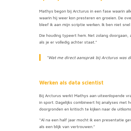
Mathys begon bij Arcturus in een fase waarin al
waarin hij weer kon presteren en groeien. De ove
bleef ik aan mijn scriptie werken. Ik ben niet sne
Die houding typeert hem. Net zolang doorgaan, a
als je er volledig achter staat.”
“Wat me direct aansprak bij Arcturus was de
Werken als data scientist
Bij Arcturus werkt Mathys aan uiteenlopende vra
in sport. Dagelijks combineert hij analyses met
doorgronden en kritisch te kijken naar de uitkom
“Al na een half jaar mocht ik een presentatie g
als een blijk van vertrouwen.”