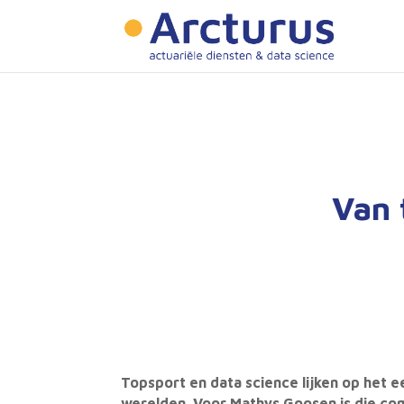
Van 
Topsport en data science lijken op het e
werelden. Voor Mathys Goosen is die combi