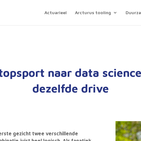
Actuarieel
Arcturus tooling
Duurz
topsport naar data scienc
dezelfde drive
erste gezicht twee verschillende
natie juist heel logisch. Als fanatiek