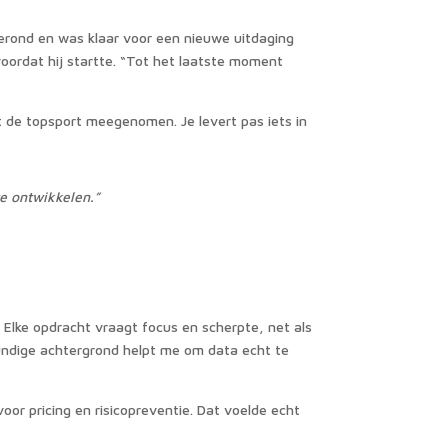
gerond en was klaar voor een nieuwe uitdaging
voordat hij startte. “Tot het laatste moment
t de topsport meegenomen. Je levert pas iets in
e ontwikkelen.”
 Elke opdracht vraagt focus en scherpte, net als
kundige achtergrond helpt me om data echt te
or pricing en risicopreventie. Dat voelde echt