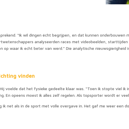
prekend. “Ik wil dingen écht begrijpen, en dat kunnen onderbouwen m
Sportwetenschappers analyseerden races met videobeelden, starttijden
n op waar ik echt beter van werd.” Die analytische nieuwsgierigheid is
ichting vinden
ij voelde dat het fysieke gedeelte klaar was. “Toen ik stopte viel ik
g. En opeens moest ik alles zelf regelen. Als topsporter wordt er veel
g ik net als in de sport met volle overgave in. Het gaf me weer een do