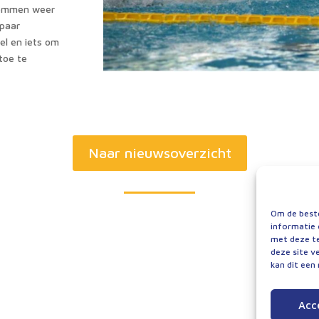
wemmen weer
 paar
l en iets om
toe te
Naar nieuwsoverzicht
Om de beste
informatie 
met deze te
deze site v
kan dit een
Acc