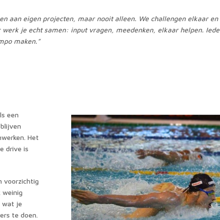
en aan eigen projecten, maar nooit alleen. We challengen elkaar en 
er werk je echt samen: input vragen, meedenken, elkaar helpen. Iede
empo maken.”
als een
blijven
nwerken. Het
 drive is
n voorzichtig
k weinig
 wat je
ers te doen.